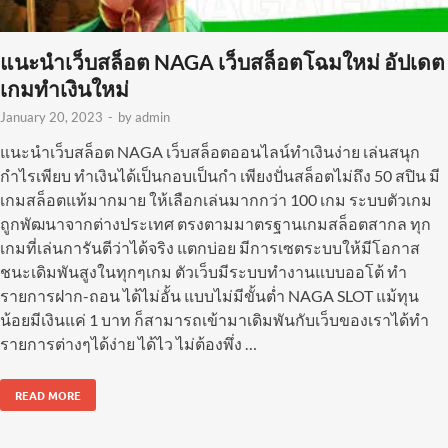
แนะนำเว็บสล็อต NAGA เว็บสล็อตโฉมใหม่ อัปเดต
เกมทำเงินใหม่
January 20, 2023
-
by
admin
แนะนำเว็บสล็อต NAGA เว็บสล็อตออนไลน์ทำเงินง่าย เล่นสนุก
กำไรเพียบ ทำเงินได้เป็นกอบเป็นกำ เพียงปั่นสล็อตไม่ถึง 50 สปิน มี
เกมสล็อตแท้มากมาย ให้เลือกเล่นมากกว่า 100 เกม ระบบตัวเกม
ถูกพัฒนาจากต่างประเทศ ตรงตามมาตรฐานเกมสล็อตสากล ทุก
เกมที่เล่นการันตีว่าได้จริง แตกบ่อย มีการเซตระบบให้มีโอกาส
ชนะเดิมพันสูงในทุกๆเกม ตัวเว็บมีระบบทำงานแบบออโต้ ทำ
รายการฝาก-ถอน ได้ไม่อั้น แบบไม่มีขั้นต่ำ NAGA SLOT แม้ทุน
น้อยมีเงินแค่ 1 บาท ก็สามารถเข้ามาเดิมพันกับเว็บของเราได้ทำ
รายการต่างๆได้ง่าย ได้ไว ไม่ต้องพึ่ง …
READ MORE