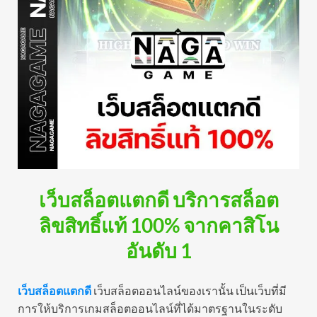
เว็บสล็อตแตกดี บริการสล็อต
ลิขสิทธิ์แท้ 100% จากคาสิโน
อันดับ 1
เว็บสล็อตแตกดี
เว็บสล็อตออนไลน์ของเรานั้น เป็นเว็บที่มี
การให้บริการเกมสล็อตออนไลน์ที่ได้มาตรฐานในระดับ