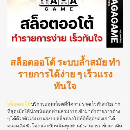
สล็อตออโต้ ระบบล้ำสมัย ทำ
รายการได้ง่าย ๆ เร็วแรง
ทันใจ
สล็อตออโต้
บริการเกมสล็อตที่มีความรวดเร็วทันสมัยมาก
ที่สุด เปิดให้นักพนันทุกท่านสามารถเข้ามาทำรายการต่าง
ๆ ได้ด้วยตัวเอง ผ่านระบบสล็อตออโต้ที่ดีที่สุดของเราได้
ตลอด 24 ชั่วโมง และนักพนันทุกท่านยังสามารถเข้ามาเดิม