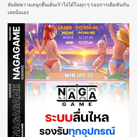
สัมผัสความสนุกตื่นเต้นเร้าใจได้ในทุก ๆ รอบการเดิมพันกัน
เลยนั่นเอง