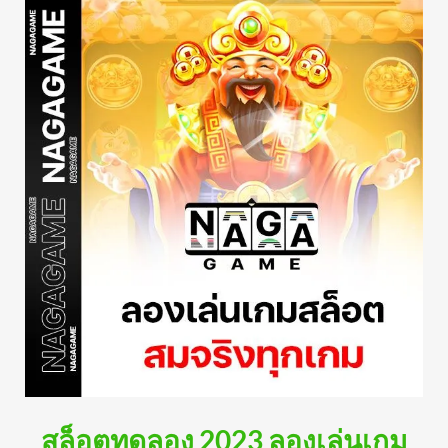
สล็อตทดลอง 2023 ลองเล่นเกม