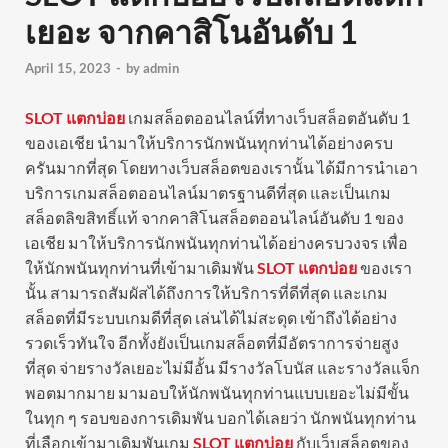
เยอะ จากคาสิโนอันดับ 1
April 15, 2023
-
by
admin
SLOT แตกบ่อย
เกมสล็อตออนไลน์ที่ทางเว็บสล็อตอันดับ 1
ของเอเชีย นำมาให้บริการนักพนันทุกท่านได้อย่างครบ
ครันมากที่สุด โดยทางเว็บสล็อตของเรานั้น ได้มีการนำเอา
บริการเกมสล็อตออนไลน์มาตรฐานดีที่สุด และเป็นเกม
สล็อตลิขสิทธิ์แท้ จากคาสิโนสล็อตออนไลน์อันดับ 1 ของ
เอเชีย มาให้บริการนักพนันทุกท่านได้อย่างครบวงจร เพื่อ
ให้นักพนันทุกท่านที่เข้ามาเดิมพัน
SLOT แตกบ่อย
ของเรา
นั้น สามารถสัมผัสได้ถึงการให้บริการที่ดีที่สุด และเกม
สล็อตที่มีระบบเกมดีที่สุด เล่นได้ไม่สะดุด เข้าถึงได้อย่าง
รวดเร็วทันใจ อีกทั้งยังเป็นเกมสล็อตที่มีอัตราการจ่ายสูง
ที่สุด จ่ายรางวัลเยอะไม่มีอั้น มีรางวัลโบนัส และรางวัลแจ็ก
พอตมากมาย มามอบให้นักพนันทุกท่านแบบเยอะไม่มีขั้น
ในทุก ๆ รอบของการเดิมพัน บอกได้เลยว่า นักพนันทุกท่าน
ที่เลือกเข้ามาเดิมพันเกม
SLOT แตกบ่อย
กับเว็บสล็อตของ