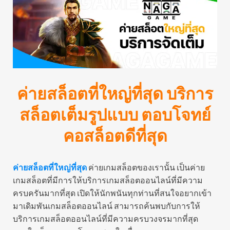
ค่ายสล็อตที่ใหญ่ที่สุด บริการ
สล็อตเต็มรูปแบบ ตอบโจทย์
คอสล็อตดีที่สุด
ค่ายสล็อตที่ใหญ่ที่สุด
ค่ายเกมสล็อตของเรานั้น เป็นค่าย
เกมสล็อตที่มีการให้บริการเกมสล็อตออนไลน์ที่มีความ
ครบครันมากที่สุด เปิดให้นักพนันทุกท่านที่สนใจอยากเข้า
มาเดิมพันเกมสล็อตออนไลน์ สามารถค้นพบกับการให้
บริการเกมสล็อตออนไลน์ที่มีความครบวงจรมากที่สุด