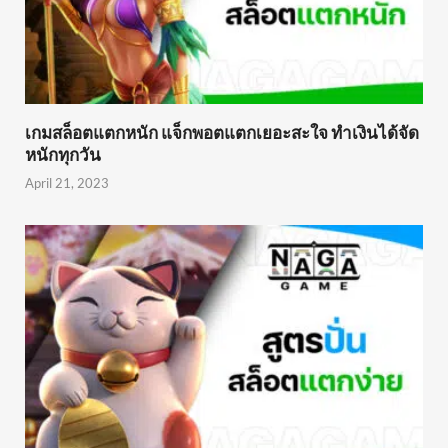
เกมสล็อตแตกหนัก แจ็กพอตแตกเยอะสะใจ ทำเงินได้จัด
หนักทุกวัน
April 21, 2023