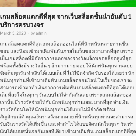
เกมสล็อตแตกดีที่สุด จากเว็บสล็อตชั้นนำอันดับ 1
บริการครบวงจร
March 3, 2023
-
by
admin
เกมสล็อตแตกดีที่สุด เกมสล็อตออนไลน์ที่นักพนันหลายท่านชื่น
ชอบ และนิยมเข้ามาเดิมพันกันภายในเว็บของเรามากที่สุด เพราะ
เป็นเกมสล็อตที่มีอัตราการแตกของรางวัลแจ็กพอตสล็อตสูงที่สุด
พร้อมทั้งยังมีรางวัลอื่น ๆ อีกมากมาย มอบให้นักพนันทุกท่านแบบ
จัดเต็มทุกวัน ทำเงินได้แบบเต็มที่ ไม่มีขีดจำกัด รับรองได้เลยว่า นัก
พนันทุกท่านที่เข้ามาเดิมพัน เกมสล็อตออนไลน์ ในเว็บของเรา จะ
สามารถเข้ามาทำเงินจากการเดิมพัน เกมสล็อตแตกดีที่สุด ได้แบบ
เต็มที่สะใจในทุก ๆ วันแบบไม่มีจำกัดกันเลย เพราะเกมสล็อตของ
เรานั้น มีรางวัลจ่ายให้กับนักพนันทุกท่านเยอะมากที่สุด จ่ายเงิน
รางวัลก้อนโตให้นักพนันทุกท่านได้แบบไม่มีจำกัด พร้อม
สัญลักษณ์ตัวคูณเงินรางวัลมากมาย ที่นักพนันทุกท่านจะสามารถ
รับเงินรางวัลได้เพิ่มขึ้น และทำกำไรได้แบบจัดหนักในทุก ๆ วัน ทำ
เงินได้แบบสนั่นจอกันเลยทีเดียว เข้ามาเดิมพัน เกมสล็อตแตกดีที่สุด