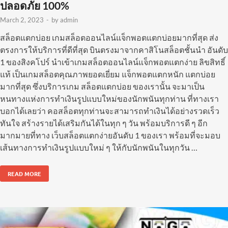
ปลอดภัย 100%
March 2, 2023
-
by
admin
สล็อตแตกบ่อย เกมสล็อตออนไลน์แจ็กพอตแตกบ่อยมากที่สุด ส่ง
ตรงการให้บริการที่ดีที่สุด บินตรงมาจากคาสิโนสล็อตชั้นนำ อันดับ
1 ของสิงคโปร์ นำเข้าเกมสล็อตออนไลน์แจ็กพอตแตกง่าย ลิขสิทธิ์
แท้ เป็นเกมสล็อตคุณภาพยอดเยี่ยม แจ็กพอตแตกหนัก แตกบ่อย
มากที่สุด ซึ่งบริการเกม สล็อตแตกบ่อย ของเรานั้น จะมาเป็น
หนทางแห่งการทำเงินรูปแบบใหม่ของนักพนันทุกท่าน ที่ทางเรา
บอกได้เลยว่า คอสล็อตทุกท่านจะสามารถทำเงินได้อย่างรวดเร็ว
ทันใจ สร้างรายได้เสริมกันได้ในทุก ๆ วัน พร้อมบริการดี ๆ อีก
มากมายที่ทาง เว็บสล็อตแตกง่ายอันดับ 1 ของเรา พร้อมที่จะมอบ
เส้นทางการทำเงินรูปแบบใหม่ ๆ ให้กับนักพนันในทุกวัน …
READ MORE