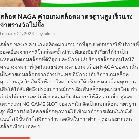
สล็อต NAGA ค่ายเกมสล็อตมาตรฐานสูง เร็วแรง
จ่ายรางวัลไม่ยั้ง
February 24, 2023
-
by
admin
สล็อต NAGA ค่ายเกมสล็อตมาแรงมากที่สุด ส่งตรงการให้บริการที่
ยอดเยี่ยมจากคาสิโนสล็อตชั้นนำระดับเอเชีย ที่เรียกได้ว่า เป็น
แหล่งผลิตเกมสล็อตที่ดีที่สุด และมีการให้บริการสล็อตออนไลน์ที่
ครบวงจรมากที่สุดกันเลย ซึ่งทางค่ายเกม สล็อต NAGA ของเรานั้น
เป็นค่ายเกมสล็อตจากต่างประเทศ ที่มีการให้บริการเกมสล็อต
คุณภาพสูง ลิขสิทธิ์แท้จากสิงคโปร์ มาให้บริการคอสล็อตทุกท่าน
เพื่อให้ได้สัมผัสถึงประสบการณ์การเดิมพันสล็อตสุดแปลกใหม่ ทำ
กำไรได้เยอะ และไม่ต้องลงทุนเดิมพันเยอะให้มีความเสี่ยงสูงเลย
เพราะเกม NG GAME SLOT ของเรานั้น จัดเป็นเกมสล็อตมาตรฐาน
สูง ที่มีการเปิดให้คอสล็อตทุกท่านได้เข้ามาทำการเดิมพันกันได้
แบบไม่มีขั้นต่ำ ไม่มีการกำหนดเงินในการฝาก – ถอน อยากเล่น
สล็อตเพียงเบทละ 1 …