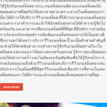
รีวิวเกมสล็อต บริการที่จะช่วยให้นักเดิมพันสล็อตออนไลน์ทุกท่าน
ได้รู้จักกับเกมสล็อตมาแรง, เกมสล็อตเกมฮิต และเกมสล็อตแจ็ก
พอตแตกง่ายที่สุดกันได้อย่างง่ายดาย เพราะทางเว็บสล็อตของเรา
นั้น ได้มีการให้บริการ รีวิวเกมสล็อต ที่ได้รวบรวมเอาเกมสล็อตรูป
แบบต่าง ๆ มาทำการแนะนำให้นักพนันทุกท่านได้ทำความรู้จักไป
พร้อมกัน และสามารถเลือกเกมสล็อตที่ดีที่สุด ที่มีหลักการจ่ายเงิน
รางวัล ตรงกับกลยุทธ์การเดิมพันเกมสล็อตของท่านได้เป็นอย่างดี
ซึ่งเราบอกได้เลยว่า บริการ รีวิวเกมสล็อต นี้ จะเป็นตัวช่วยสำคัญที่
จะช่วยให้นักพนันสามารถทำความรู้จักกับเกมสล็อตภายใน เว็บ
สล็อตน่าเล่น ของเราได้อย่างครบครันทุกเกม รู้จักรายละเอียดของ
เกมได้อย่างรวดเร็ว และไม่ต้องลงเงินเดิมพันเพื่อให้รู้ถึงกลไกการ
จ่ายเงินของเกมอีกด้วย รีวิวเกมสล็อต บริการรีวิวเกมสล็อตน่าเล่น
2023 จากเว็บสล็อตที่ดีที่สุด รีวิวเกมสล็อต คือบริการที่ทางเว็บเล่น
สล็อตของเรา ได้มีการแนะนำเกมสล็อตแจ็กพอตแตกง่ายที่สุด …
READ MORE