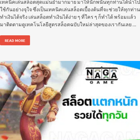
เทคนิคเล่นสล็อตสุดแม่นยำมากมาย มาให้นักพนันทุกท่านได้นำไป
ใช้กันอย่างจุใจ ซึ่งเป็นเทคนิคเล่นสล็อตเบื้องต้นที่จะช่วยให้ทุกท่าน
ทำเงินได้จริง เล่นสล็อตทำเงินได้ง่าย ๆ ที่ใคร ๆ ก็ทำได้ พร้อมแล้ว
มาติดตามดูเทคโนโลยีสูตรสล็อตฉบับใหม่ล่าสุดของเรากันเลย …
READ MORE