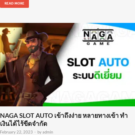
READ MORE
NAGA SLOT AUTO เข้าถึงง่าย หลายทางเข้า ทำ
เงินได้ไร้ขีดจำกัด
February 22, 2023
-
by
admin