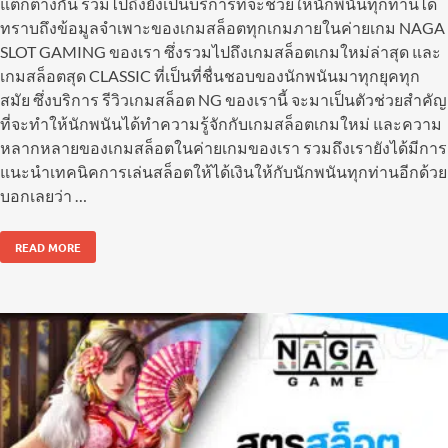
แตกต่างกัน รวมไปถึงยังเป็นบริการที่จะช่วยให้นักพนันทุกท่านได้
ทราบถึงข้อมูลจำเพาะของเกมสล็อตทุกเกมภายในค่ายเกม NAGA
SLOT GAMING ของเรา ซึ่งรวมไปถึงเกมสล็อตเกมใหม่ล่าสุด และ
เกมสล็อตสุด CLASSIC ที่เป็นที่ชื่นชอบของนักพนันมาทุกยุคทุก
สมัย ซึ่งบริการ รีวิวเกมสล็อต NG ของเรานี้ จะมาเป็นตัวช่วยสำคัญ
ที่จะทำให้นักพนันได้ทำความรู้จักกับเกมสล็อตเกมใหม่ และความ
หลากหลายของเกมสล็อตในค่ายเกมของเรา รวมถึงเรายังได้มีการ
แนะนำเทคนิคการเล่นสล็อตให้ได้เงินให้กับนักพนันทุกท่านอีกด้วย
บอกเลยว่า …
READ MORE