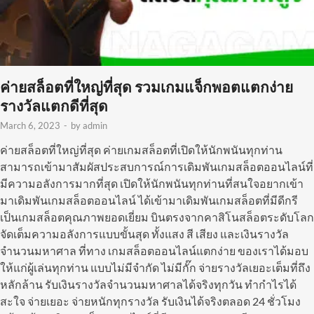
ค่ายสล็อตที่ใหญ่ที่สุด รวมเกมแจ็กพอตแตกง่าย
รางวัลแตกดีที่สุด
March 6, 2023
-
by
admin
ค่ายสล็อตที่ใหญ่ที่สุด ค่ายเกมสล็อตที่เปิดให้นักพนันทุกท่าน
สามารถเข้ามาสัมผัสประสบการณ์การเดิมพันเกมสล็อตออนไลน์ที่
มีความอลังการมากที่สุด เปิดให้นักพนันทุกท่านที่สนใจอยากเข้า
มาเดิมพันเกมสล็อตออนไลน์ ได้เข้ามาเดิมพันเกมสล็อตที่มีดีกรี
เป็นเกมสล็อตคุณภาพยอดเยี่ยม บินตรงจากคาสิโนสล็อตระดับโลก
จัดเต็มความอลังการแบบขั้นสุด ทั้งแสง สี เสียง และเงินรางวัล
จำนวนมหาศาล ที่ทาง เกมสล็อตออนไลน์แตกง่าย ของเราได้มอบ
ให้แก่ผู้เล่นทุกท่าน แบบไม่มีจำกัด ไม่มีกั๊ก จ่ายรางวัลเยอะเต็มที่ถึง
หลักล้าน รับเงินรางวัลจำนวนมหาศาลได้จริงทุกวัน ทำกำไรได้
สะใจ จ่ายเยอะ จ่ายหนักทุกรางวัล รับเงินได้จริงตลอด 24 ชั่วโมง