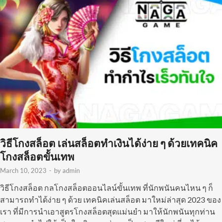
วิธีโกงสล็อต เล่นสล็อตทำเงินได้ง่าย ๆ ด้วยเทคนิค
โกงสล็อตขั้นเทพ
March 10, 2023
-
by
admin
วิธีโกงสล็อต กลโกงสล็อตออนไลน์ขั้นเทพ ที่นักพนันคนไหน ๆ ก็
สามารถทำได้ง่าย ๆ ด้วย เทคนิคเล่นสล็อต มาใหม่ล่าสุด 2023 ของ
เรา ที่มีการนำเอาสูตรโกงสล็อตสุดแม่นยำ มาให้นักพนันทุกท่าน