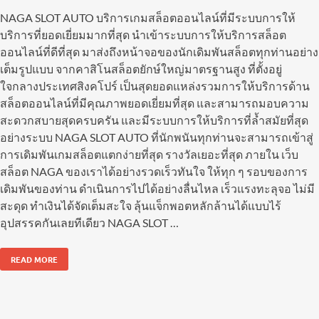
NAGA SLOT AUTO บริการเกมสล็อตออนไลน์ที่มีระบบการให้
บริการที่ยอดเยี่ยมมากที่สุด นำเข้าระบบการให้บริการสล็อต
ออนไลน์ที่ดีที่สุด มาส่งถึงหน้าจอของนักเดิมพันสล็อตทุกท่านอย่าง
เต็มรูปแบบ จากคาสิโนสล็อตยักษ์ใหญ่มาตรฐานสูง ที่ตั้งอยู่
ใจกลางประเทศสิงคโปร์ เป็นสุดยอดแหล่งรวมการให้บริการด้าน
สล็อตออนไลน์ที่มีคุณภาพยอดเยี่ยมที่สุด และสามารถมอบความ
สะดวกสบายสุดครบครัน และมีระบบการให้บริการที่ล้ำสมัยที่สุด
อย่างระบบ NAGA SLOT AUTO ที่นักพนันทุกท่านจะสามารถเข้าสู่
การเดิมพันเกมสล็อตแตกง่ายที่สุด รางวัลเยอะที่สุด ภายใน เว็บ
สล็อต NAGA ของเราได้อย่างรวดเร็วทันใจ ให้ทุก ๆ รอบของการ
เดิมพันของท่าน ดำเนินการไปได้อย่างลื่นไหล เร็วแรงทะลุจอ ไม่มี
สะดุด ทำเงินได้จัดเต็มสะใจ ลุ้นแจ็กพอตหลักล้านได้แบบไร้
อุปสรรคกันเลยทีเดียว NAGA SLOT …
READ MORE