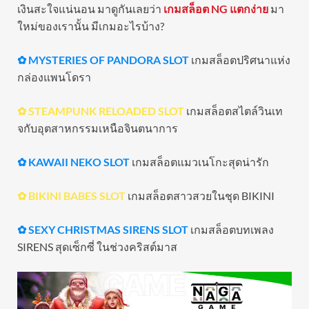
เงินสะใจแน่นอน มาดูกันเลยว่า
เกมสล็อต NG แตกง่าย
มา
ใหม่ของเรานั้น มีเกมอะไรบ้าง?
✿ MYSTERIES OF PANDORA SLOT
เกมสล็อตปริศนาแห่ง
กล่องแพนโดรา
✿ STEAMPUNK RELOADED SLOT
เกมสล็อตสไตล์วินเท
จกับอุตสาหกรรมเหนือจินตนาการ
✿ KAWAII NEKO SLOT
เกมสล็อตแมวเนโกะสุดน่ารัก
✿ BIKINI BABES SLOT
เกมสล็อตสาวสวยในชุด BIKINI
✿ SEXY CHRISTMAS SIRENS SLOT
เกมสล็อตบทเพลง
SIRENS สุดเซ็กซี่ ในช่วงคริสต์มาส