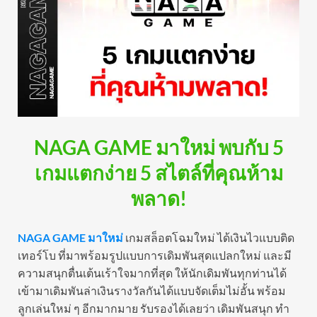
NAGA GAME มาใหม่ พบกับ 5
เกมแตกง่าย 5 สไตล์ที่คุณห้าม
พลาด!
NAGA GAME มาใหม่
เกมสล็อตโฉมใหม่ ได้เงินไวแบบติด
เทอร์โบ ที่มาพร้อมรูปแบบการเดิมพันสุดแปลกใหม่ และมี
ความสนุกตื่นเต้นเร้าใจมากที่สุด ให้นักเดิมพันทุกท่านได้
เข้ามาเดิมพันล่าเงินรางวัลกันได้แบบจัดเต็มไม่อั้น พร้อม
ลูกเล่นใหม่ ๆ อีกมากมาย รับรองได้เลยว่า เดิมพันสนุก ทำ