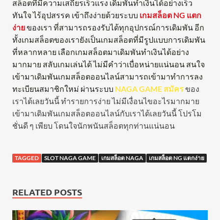
สล็อตที่มีความเสถียรเร็วแรง เดิมพันทำเงินได้อย่างเร็ว
ทันใจ ไร้อุปสรรค เข้าถึงง่ายด้วยระบบ
เกมสล็อต NG แตก
ง่าย
ของเรา ที่สามารถรองรับได้ทุกอุปกรณ์การเดิมพัน อีก
ทั้งเกมสล็อตของเรายังเป็นเกมสล็อตที่มีรูปแบบการเดิมพัน
ที่หลากหลาย เลือกเกมสล็อตมาเดิมพันทำเงินได้อย่าง
มากมาย สลับเกมเล่นได้ ไม่มีคำว่าเบื่อหน่ายแน่นอน สนใจ
เข้ามาเดิมพันเกมสล็อตออนไลน์สามารถเข้ามาทำการลง
ทะเบียนสมาชิกใหม่ ผ่านระบบ
NAGA GAME สมัคร
ของ
เราได้เลยวันนี้ ทำรายการง่าย ไม่มีเงื่อนไขอะไรมากมาย
เข้ามาเดิมพันเกมสล็อตออนไลน์กับเราได้เลยวันนี้ โปรโม
ชั่นดี ๆ เพียบ โดนใจนักพนันสล็อตทุกท่านแน่นอน
TAGGED
SLOT NAGA GAME
เกมสล็อต NAGA
เกมสล็อต NG แตกง่าย
RELATED POSTS