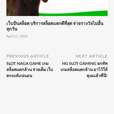
เว็บปั่นสล็อต บริการสล็อตแตกดีที่สุด จ่ายรางวัลไม่อั้น
ทุกวัน
April 17, 2023
PREVIOUS ARTICLE
NEXT ARTICLE
SLOT NAGA GAME เกม
NG SLOT GAMING ยกทัพ
สล็อตแตกล้าน จ่ายเต็ม เว็บ
เกมสล็อตแตกล้าน มาไว้ให้
ตรงแท้แน่นอน
คุณแล้วที่นี่!
About admin
View all posts by admin
→