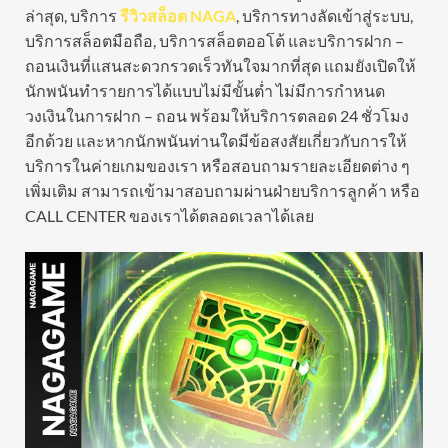
ล่าสุด, บริการ
รีวิวสล็อต NAGA
, บริการทางลัดเข้าสู่ระบบ,
บริการสล็อตมือถือ, บริการสล็อตออโต้ และบริการฝาก –
ถอนเงินที่แสนสะดวกรวดเร็วทันใจมากที่สุด แถมยังเปิดให้
นักพนันทำรายการได้แบบไม่มีขั้นต่ำ ไม่มีการกำหนด
วงเงินในการฝาก – ถอน พร้อมให้บริการตลอด 24 ชั่วโมง
อีกด้วย และหากนักพนันท่านใดมีข้อสงสัยเกี่ยวกับการให้
บริการในค่ายเกมของเรา หรือสอบถามรายละเอียดต่าง ๆ
เพิ่มเติม สามารถเข้ามาสอบถามผ่านฝ่ายบริการลูกค้า หรือ
CALL CENTER ของเราได้ตลอดเวลาได้เลย