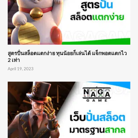
สูตรปั่นสล็อตแตกง่าย ทุนน้อยก็เล่นได้ แจ็กพอตแตกไว
2 เท่า
April 19, 2023