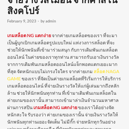
สิงคโปร์
February 9, 2023
-
by
admin
เกมสล็อต NG แตกง่าย
จากค่ายเกมสล็อตของเรา ที่จะมา
เป็นผู้บุกเบิกเกมสล็อตรูปแบบใหม่ แห่งวงการสล็อต ที่จะ
ช่วยให้นักพนันที่เข้ามาร่วมสนุก กับการเดิมพันเกมสล็อต
ออนไลน์ ในค่ายของเราทุกท่าน สามารถรับเอาเงินรางวัล
จากการเดิมพันเกมสล็อตออนไลน์แจ็กพอตแตกเยอะมาก
ที่สุด จัดหนักแบบไม่เกรงใจใคร จากค่ายเกม
สล็อต NAGA
GAME
ของเรา ที่จัดเป็นค่ายเกมสล็อตที่ริเริ่มการให้บริการ
เกมสล็อตออนไลน์ ที่จ่ายเงินรางวัลให้แก่ผู้เล่นมากถึงหลัก
ล้าน ช่วยให้นักพนันทุกท่าน ที่เข้ามาเดิมพันเกมสล็อตใน
ค่ายเกมของเรานั้น สามารถเข้ามาล่าเงินจำนวนมหาศาล
ผ่านการสปิน
เกมสล็อต NG แตกง่าย
ของเราได้อย่างจัด
หนักสะใจ รับรองว่า ค่ายเกมของเรานั้น จ่ายเงินรางวัลให้
นักพนันทุกท่านเยอะจัดเต็ม ไม่มีกั๊ก จ่ายหนักทุกวันอย่าง
แน่นอน พร้อมบริการดี ๆ ที่นักพนันทุกท่านจะสามารถ