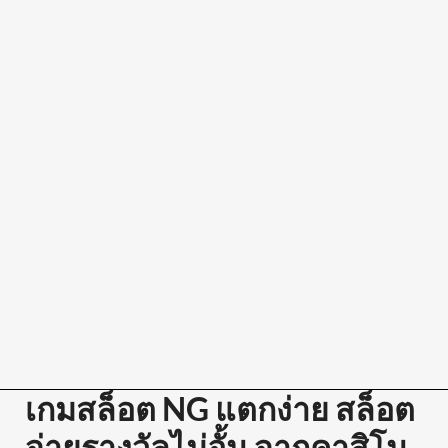
เกมสล็อต NG แตกง่าย สล็อต
จ่ายรางวัลไม่อั้น จากคาสิโน