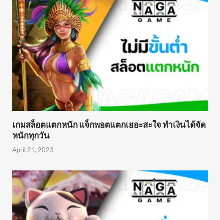
เกมสล็อตแตกหนัก แจ็กพอตแตกเยอะสะใจ ทำเงินได้จัด
หนักทุกวัน
April 21, 2023