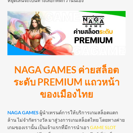
หยุดเล่นจะเป็นทางเลือกที่ดีกว่านั่นเอง
NAGA GAMES ค่ายสล็อต
ระดับ PREMIUM แถวหน้า
ของเมืองไทย
NAGA GAMES
ผู้นำเทรนด์การให้บริการเกมสล็อตแตก
ล้าน ไม่จำกัดรางวัล มาสู่วงการเกมสล็อตไทย โดยทางค่าย
เกมของเรานั้น เป็นเจ้าแรกที่มีการนำเอา
GAME SLOT