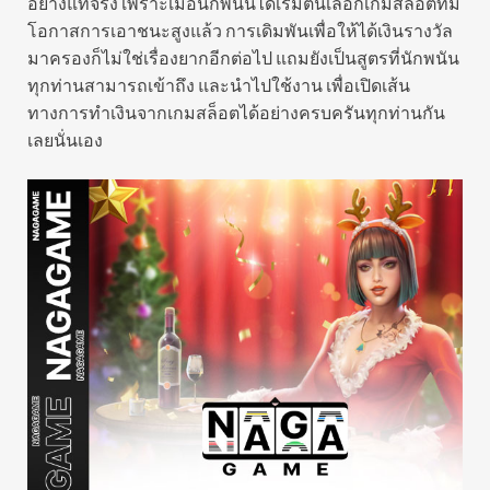
อย่างแท้จริง เพราะเมื่อนักพนันได้เริ่มต้นเลือกเกมสล็อตที่มี
โอกาสการเอาชนะสูงแล้ว การเดิมพันเพื่อให้ได้เงินรางวัล
มาครองก็ไม่ใช่เรื่องยากอีกต่อไป แถมยังเป็นสูตรที่นักพนัน
ทุกท่านสามารถเข้าถึง และนำไปใช้งาน เพื่อเปิดเส้น
ทางการทำเงินจากเกมสล็อตได้อย่างครบครันทุกท่านกัน
เลยนั่นเอง