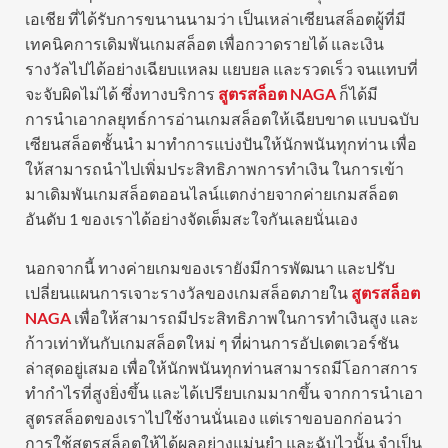
เอเชีย ที่ได้รับการขนานนามว่า เป็นเหล่าเซียนสล็อตผู้ที่มี
เทคนิคการเดิมพันเกมสล็อต เพื่อกวาดรายได้ และเงิน
รางวัลไปได้อย่างเฉียบแหลม แยบยล และรวดเร็ว จนแทบที่
จะจับผิดไม่ได้ ซึ่งทางบริการ
สูตรสล็อต NAGA
ก็ได้มี
การนำเอากลยุทธ์การอ่านเกมสล็อตให้เฉียบขาด แบบฉบับ
เซียนสล็อตชั้นนำ มาทำการแบ่งปันให้นักพนันทุกท่าน เพื่อ
ให้สามารถนำไปเพิ่มประสิทธิภาพการทำเงิน ในการเข้า
มาเดิมพันเกมสล็อตออนไลน์แตกง่ายจากค่ายเกมสล็อต
อันดับ 1 ของเราได้อย่างจัดเต็มสะใจกันเลยนั่นเอง
นอกจากนี้ ทางค่ายเกมของเรายังมีการพัฒนา และปรับ
เปลี่ยนแผนการเจาะรางวัลของเกมสล็อตภายใน
สูตรสล็อต
NAGA
เพื่อให้สามารถมีประสิทธิภาพในการทำเงินสูง และ
ก้าวเท่าทันกับเกมสล็อตใหม่ ๆ ที่ผ่านการอัปเดตเวอร์ชัน
ล่าสุดอยู่เสมอ เพื่อให้นักพนันทุกท่านสามารถมีโอกาสการ
ทำกำไรที่สูงยิ่งขึ้น และได้เปรียบเกมมากขึ้น จากการนำเอา
สูตรสล็อตของเราไปใช้งานนั่นเอง แต่เราขอบอกก่อนว่า
การใช้สูตรสล็อตให้ได้ผลอย่างแม่นยำ และฉับไวนั้น จำเป็น