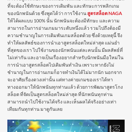
ที่จะต้องใช้ทักษะของการเดิมพัน และทักษะการพลิกเกม
ของนักพนันด้วย ซึ่งพูดได้ว่า การใช้งาน
สูตรสล็อต NAGA
ให้ได้ผลแบบ 100% นั้น นักพนันจะต้องมีทักษะ และความ
สามารถในการอ่านเกมมาระดับหนึ่งแล้ว รวมไปถึงต้องมี
ความชำนาญในการเดิมพันเกมสล็อตด้วย ซึ่งด้วยเหตุนี้ จึง
ทำให้ผลลัพธ์ของการนำเอาสูตรสล็อตใหม่ล่าสุด แม่นยำ
ที่สุดของเรา ไปใช้งานของนักพนันแต่ละคนนั้น มีผลลัพธ์ที่
ไม่เท่ากัน และอาจเป็นเรื่องอยากสำหรับนักพนันมือใหม่ใน
การนำเอาสูตรสล็อตไปเดิมพันทำเงิน เพราะหากยังไม่
ชำนาญในการอ่านเกมก็อาจทำเงินได้ไม่มากนัก นอกจาก
จะอาศัยเรื่องดวงเท่านั้น แต่ทางค่ายเกมของเราได้หา
ทางออกมาให้นักพนันทุกท่านแล้ว ด้วยการพัฒนาสูตรโกง
สล็อต ที่จัดเป็นสูตรสล็อตใหม่ล่าสุด ที่นักพนันทุกท่าน
สามารถนำไปใช้งานได้จริง และเห็นผลได้จริงอย่างเท่า
เทียมกันทุกท่าน มาดูกันเลย