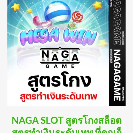
NAGA SLOT สูตรโกงสล็อต
สูตรทำเงินระดับเทพ ที่คุณก็