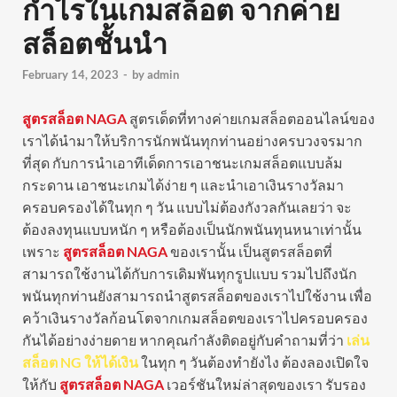
กำไรในเกมสล็อต จากค่าย
สล็อตชั้นนำ
February 14, 2023
-
by
admin
สูตรสล็อต NAGA
สูตรเด็ดที่ทางค่ายเกมสล็อตออนไลน์ของ
เราได้นำมาให้บริการนักพนันทุกท่านอย่างครบวงจรมาก
ที่สุด กับการนำเอาทีเด็ดการเอาชนะเกมสล็อตแบบล้ม
กระดาน เอาชนะเกมได้ง่าย ๆ และนำเอาเงินรางวัลมา
ครอบครองได้ในทุก ๆ วัน แบบไม่ต้องกังวลกันเลยว่า จะ
ต้องลงทุนแบบหนัก ๆ หรือต้องเป็นนักพนันทุนหนาเท่านั้น
เพราะ
สูตรสล็อต NAGA
ของเรานั้น เป็นสูตรสล็อตที่
สามารถใช้งานได้กับการเดิมพันทุกรูปแบบ รวมไปถึงนัก
พนันทุกท่านยังสามารถนำสูตรสล็อตของเราไปใช้งาน เพื่อ
คว้าเงินรางวัลก้อนโตจากเกมสล็อตของเราไปครอบครอง
กันได้อย่างง่ายดาย หากคุณกำลังติดอยู่กับคำถามที่ว่า
เล่น
สล็อต NG ให้ได้เงิน
ในทุก ๆ วันต้องทำยังไง ต้องลองเปิดใจ
ให้กับ
สูตรสล็อต NAGA
เวอร์ชันใหม่ล่าสุดของเรา รับรอง