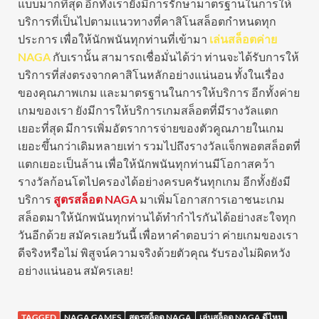
แบบมากที่สุด อีกทั้งเรายังมีการรักษามาตรฐานในการให้
บริการที่เป็นไปตามแนวทางที่คาสิโนสล็อตกำหนดทุก
ประการ เพื่อให้นักพนันทุกท่านที่เข้ามา
เล่นสล็อตค่าย
NAGA
กับเรานั้น สามารถเชื่อมั่นได้ว่า ท่านจะได้รับการให้
บริการที่ส่งตรงจากคาสิโนหลักอย่างแน่นอน ทั้งในเรื่อง
ของคุณภาพเกม และมาตรฐานในการให้บริการ อีกทั้งค่าย
เกมของเรา ยังมีการให้บริการเกมสล็อตที่มีรางวัลแตก
เยอะที่สุด มีการเพิ่มอัตราการจ่ายของตัวคูณภายในเกม
เยอะขึ้นกว่าเดิมหลายเท่า รวมไปถึงรางวัลแจ็กพอตสล็อตที่
แตกเยอะเป็นล้าน เพื่อให้นักพนันทุกท่านมีโอกาสคว้า
รางวัลก้อนโตไปครองได้อย่างครบครันทุกเกม อีกทั้งยังมี
บริการ
สูตรสล็อต NAGA
มาเพิ่มโอกาสการเอาชนะเกม
สล็อตมาให้นักพนันทุกท่านได้ทำกำไรกันได้อย่างสะใจทุก
วันอีกด้วย สมัครเลยวันนี้ เพื่อหาคำตอบว่า ค่ายเกมของเรา
ดีจริงหรือไม่ พิสูจน์ความจริงด้วยตัวคุณ รับรองไม่ผิดหวัง
อย่างแน่นอน สมัครเลย!
TAGGED
NAGA GAMES
สูตรสล็อต NAGA
เล่นสล็อต NAGA ดีไหม