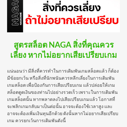
สูตรสล็อต NAGA สิ่งที่คุณควร
เลี่ยง หากไม่อยากเสียเปรียบเกม
แน่นอนว่า มีสิ่งที่ควรทำในการเดิมพันเกมสล็อตแล้ว ก็ต้อง
มีข้อยกเว้น หรือสิ่งที่นักพนันควรหลีกเลี่ยงในการเดิมพัน
เกมสล็อต เพื่อป้องกันการเสียเปรียบเกม แล้วปล่อยให้เกม
สล็อตดูดเงินของท่านไปอย่างรวดเร็ว เพราะในการเดิมพัน
เกมสล็อตนั้น หากพลาดลงไปเสียเปรียบเกมแล้ว โอกาสที่
จะพลิกเกมกลับมาเป็นต่อนั้น อาจจะต้องใช้เวลาสูง และ
อาจจะต้องเพิ่มเงินทุนอีกด้วย ดังนั้นหากไม่อยากเสียเปรียบ
เกม ควรยกเว้นการเดิมพันดังนี้