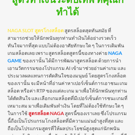
ทำได้
NAGA SLOT สูตรโกงสล็อต
สูตรสล็อตสุดทันสมัย ที่
สามารถช่วยให้นักพนันทุกท่านทำเงินได้อย่างรวดเร็ว
ทันใจมากที่สุด แบบไม่ต้องอาศัยทักษะใด ๆ ในการเดิมพัน
เกมสล็อตเลย เพราะสูตรสล็อตสูตรนี้ของทางค่าย
NAGA
GAME
ของเรานั้น ได้มีการพัฒนาสูตรสล็อต ด้วยการนำ
เอานวัตกรรมของโปรแกรม AI เข้ามาช่วยอ่านค่าเกม และ
ประมวลผลแทนการตัดสินใจของมนุษย์ โดยสูตรโกงสล็อต
ของเรานั้น จะมีหน้าที่อ่านค่าหาเปอร์เซ็นต์การเอาชนะเกม
สล็อต หรือค่า RTP ของแต่ละเกม มาเพื่อให้นักพนันทุกท่าน
ได้ตัดสินใจ และเลือกเกมสล็อตที่มีเปอร์เซ็นต์การชนะเกมที่
เหมาะสม มาเพื่อเดิมพันทำเงิน โดยที่ไม่ต้องใช้ทักษะใด ๆ
ในการใช้
สูตรสล็อต NAGA
สูตรนี้ของเราเลย ซึ่งโปรแกรม
นี้ถือเป็นโปรแกรมโกงสล็อตที่มีความแม่นยำสูงที่สุด และ
ถือเป็นโปรแกรมสูตรที่ให้ผลประโยชน์สูงสุดแก่นักพนัน