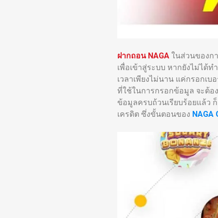
ฝากถอน NAGA
ในส่วนของการ
เพื่อเข้าสู่ระบบ หากยังไม่ได
เวลาเพียงไม่นาน แค่กรอกเบอร
ที่ใช้ในการกรอกข้อมูล จะต้อ
ข้อมูลครบถ้วนเรียบร้อยแล้ว ก
เครดิต ซึ่งขั้นตอนของ
NAGA 