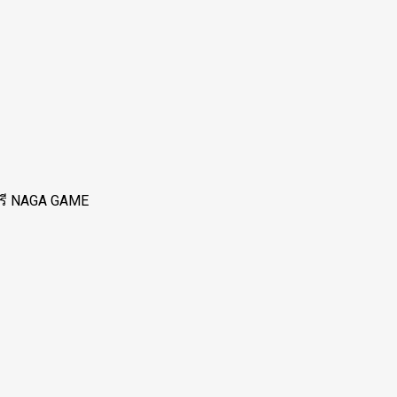
ฟรี NAGA GAME