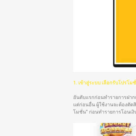
1. เข้าสู่ระบบ เลือกรับโปรโ
อันดับแรกก่อนทำรายการฝากเคร
แต่ก่อนอื่น ผู้ใช้งานจะต้องตั
โมชั่น” ก่อนทำรายการโอนเงิ