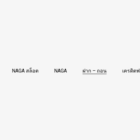
NAGA สล็อต
NAGA
ฝาก – ถอน
เครดิต