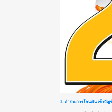
2. ทำรายการโอนเงิน เข้าบัญชีท