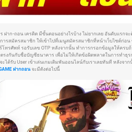
 ฝาก-ถอน เครดิต มีขั้นตอนอย่างไรบ้าง ไม่ยากเลย อันดับแรกจ
้ทำการสมัครสมาชิก ให้เข้าไปที่เมนูสมัครสมาชิกที่หน้าเว็บไซต์ก่อ
์โทรศัพท์ รอรับเลข OTP หลังจากนั้น ทำการกรอกข้อมูลให้ครบถ้ว
งตรงกันกับชื่อบัญชีธนาคาร เพื่อไม่ให้เกิดข้อผิดพลาดในการทำธุ
็จะได้รับ User เข้าเล่นเกมเดิมพันออนไลน์กับเราเลยทันที หลังจาก
GAME ฝากถอน
จะมีดังต่อไปนี้