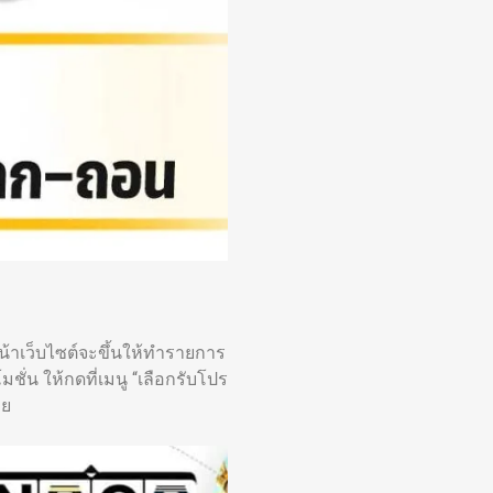
น้าเว็บไซต์จะขึ้นให้ทำรายการ
ชั่น ให้กดที่เมนู “เลือกรับโปร
ลย